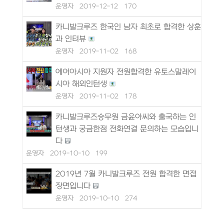
운영자
2019-12-12
170
카니발크루즈 한국인 남자 최초로 합격한 상훈
과 인텨뷰
운영자
2019-11-02
168
에어아시아 지원자 전원합격한 유토스말레이
시아 해외인턴생
운영자
2019-11-02
178
카니발크루즈승무원 금윤아씨와 출국하는 인
턴생과 궁금한점 전화연결 문의하는 모습입니
다
운영자
2019-10-10
199
2019년 7월 카니발크루즈 전원 합격한 면접
장면입니다
운영자
2019-10-10
274