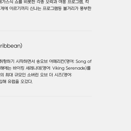
베가스식 쇼를 비롯한 각종 오락과 여흥 프로그램, 칵
 레게에 이르기까지 신나는 프로그램등 볼거리가 풍부한
ibbean)
취항하기 시작하면서 송오브 아메리칸(영어: Song of
해에는 바이킹 세레나데(영어: Viking Serenade)를
의 최대 규모인 소버린 오브 더 시즈(영어:
를 도입해 유럽을 오갔다.