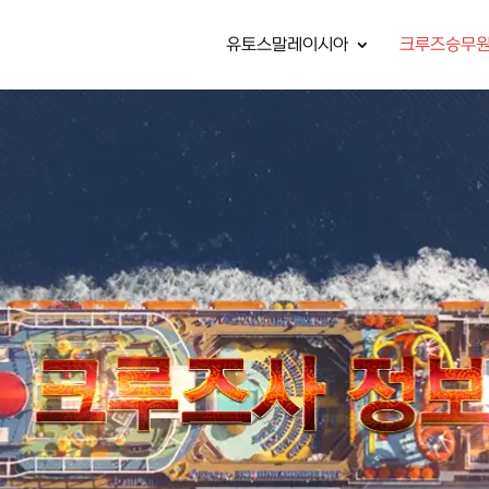
유토스말레이시아
크루즈승무